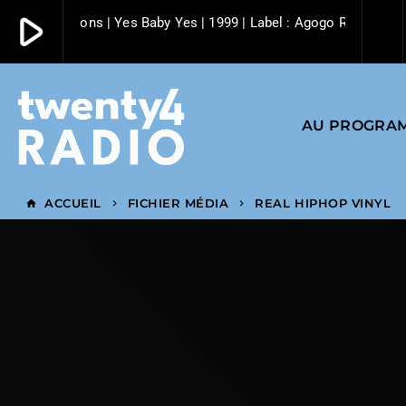
play_arrow
Mo' Horizons | Yes Baby Yes | 1999 | Label : Agogo Records
play_arrow
Twenty4 Radio
AU PROGRA
ACCUEIL
FICHIER MÉDIA
REAL HIPHOP VINYL
home
keyboard_arrow_right
keyboard_arrow_right