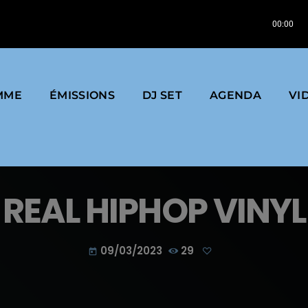
Mo' Horizons | Yes Baby Yes | 1999 | Label : A
00:00
MME
ÉMISSIONS
DJ SET
AGENDA
VI
REAL HIPHOP VINYL
09/03/2023
29
today