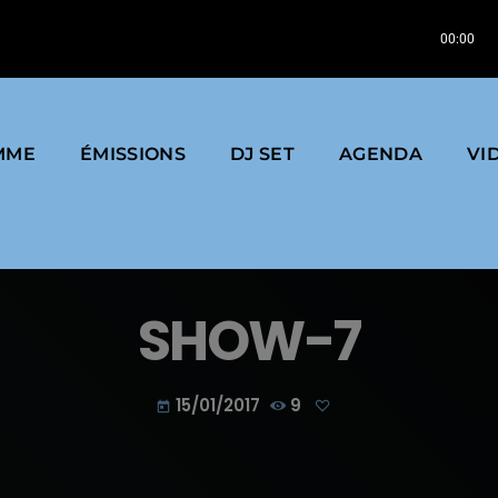
00:00
MME
ÉMISSIONS
DJ SET
AGENDA
VI
SHOW-7
15/01/2017
9
today