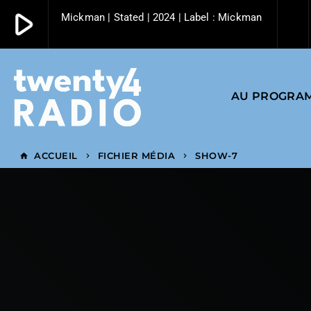
play_arrow
Mickman | Stated | 2024 | Label : Mickman
play_arrow
Twenty4 Radio
AU PROGRA
ACCUEIL
FICHIER MÉDIA
SHOW-7
home
keyboard_arrow_right
keyboard_arrow_right