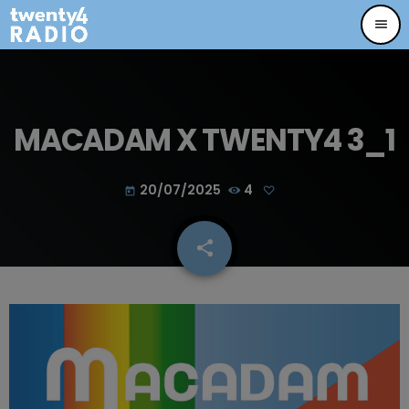
menu
MACADAM X TWENTY4 3_1
20/07/2025
4
today
share
email