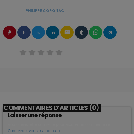
ÉCRIT PAR:
PHILIPPE CORGNAC
email
RATE IT
COMMENTAIRES D’ARTICLES (0)
Laisser une réponse
Vous devez être connecté pour ajouter un commentaire.
Connectez-vous maintenant