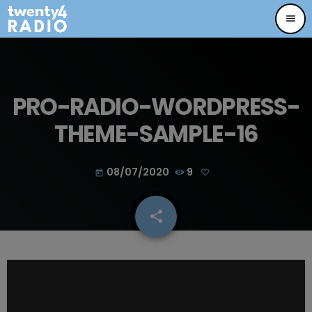
menu
PRO-RADIO-WORDPRESS-
THEME-SAMPLE-16
08/07/2020
9
today
share
email
L
e
c