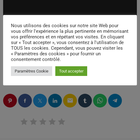
t
e
u
00:00
00:00
r
Nous utilisons des cookies sur notre site Web pour
a
« pro-radio-wordpress-theme-sample-16 ». Released: 2020.
vous offrir l'expérience la plus pertinente en mémorisant
vos préférences et en répétant vos visites. En cliquant
u
sur « Tout accepter », vous consentez à l'utilisation de
d
TOUS les cookies. Cependant, vous pouvez visiter les
i
« Paramètres des cookies » pour fournir un
o
consentement contrôlé.
Paramètres Cookie
Tout accepter
ÉCRIT PAR:
ADMIN
email
RATE IT