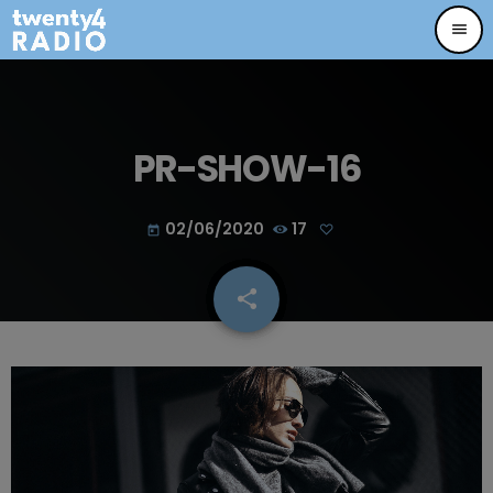
menu
PR-SHOW-16
02/06/2020
17
today
share
email