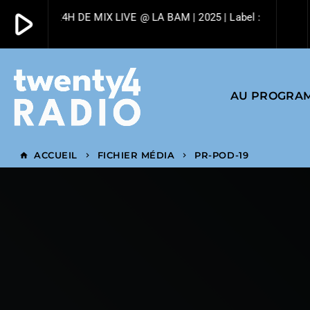
play_arrow
PHLEGM | 24H DE MIX LIVE @ LA BAM | 2025 | Label : TWENTY4 
play_arrow
Twenty4 Radio
AU PROGRA
ACCUEIL
FICHIER MÉDIA
PR-POD-19
home
keyboard_arrow_right
keyboard_arrow_right