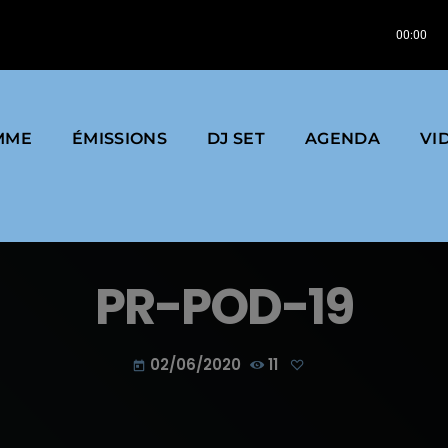
RADIO
PHLEGM | 24H DE MIX LIVE @ LA BAM
00:00
MME
ÉMISSIONS
DJ SET
AGENDA
VI
PR-POD-19
02/06/2020
11
today