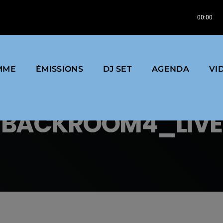
 Label : First Word Records
Darkhouse Family,
00:00
MME
ÉMISSIONS
DJ SET
AGENDA
VI
BACKROOM4_LIVE