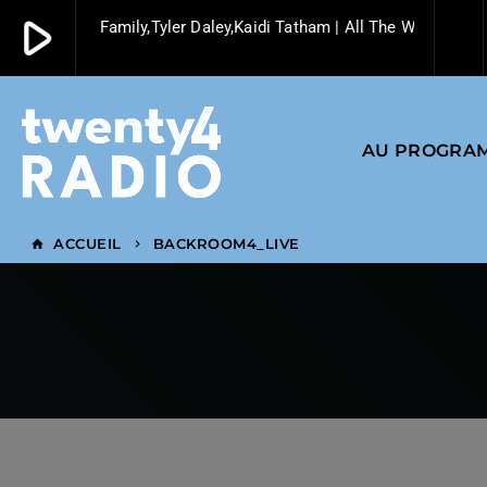
play_arrow
Darkhouse Family,Tyler Daley,Kaidi Tatham | All The Way | 2019 |
play_arrow
Twenty4 Radio
AU PROGRA
ACCUEIL
BACKROOM4_LIVE
home
keyboard_arrow_right