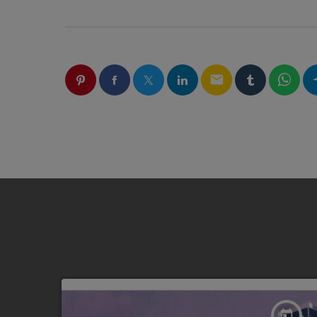
LIEN
HTTPS://WWW.INSTAGR
email
today