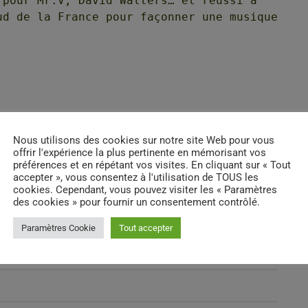
 pour Mr.V, David Walters… et réussi à
ud de la France pour façonner une musique
Nous utilisons des cookies sur notre site Web pour vous
/
offrir l'expérience la plus pertinente en mémorisant vos
préférences et en répétant vos visites. En cliquant sur « Tout
accepter », vous consentez à l'utilisation de TOUS les
cookies. Cependant, vous pouvez visiter les « Paramètres
des cookies » pour fournir un consentement contrôlé.
Paramètres Cookie
Tout accepter
 FLOOR - 19H