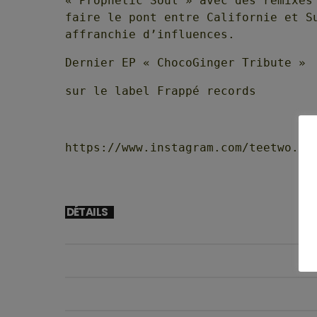
« Prophetic Soul » avec des remixes
faire le pont entre Californie et S
affranchie d’influences.
Dernier EP « ChocoGinger Tribute »
sur le label Frappé records
https://www.instagram.com/teetwo.sf
DÉTAILS
DÉBUT
08/04/2026 19H00
FIN
08/04/2026 20H30
EMPLACEMENT
TEE TWO IN THE MIX - 6TH