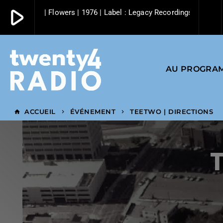
play_arrow
 Emotions | Flowers | 1976 | Label : Legacy Recordings
play_arrow
Twenty4 Radio
AU PROGRA
ACCUEIL
ÉVÉNEMENT
TEETWO | DIRECTIONS
home
keyboard_arrow_right
keyboard_arrow_right