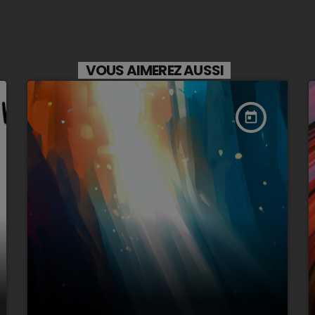
VOUS AIMEREZ AUSSI
today