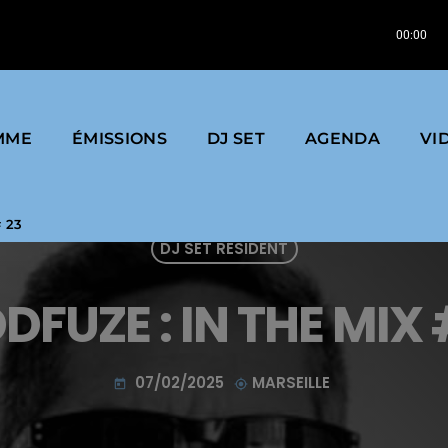
ay
PMC | Sammy Davis (Vocal Version) | 2019
00:00
MME
ÉMISSIONS
DJ SET
AGENDA
VI
 23
DJ SET RÉSIDENT
DFUZE : IN THE MIX 
07/02/2025
MARSEILLE
today
my_location