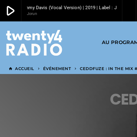
play_arrow
PMC | Sammy Davis (Vocal Version) | 2019 | Label : Jorun Bomb
Jorun
play_arrow
Twenty4 Radio
AU PROGRA
ACCUEIL
ÉVÉNEMENT
CEDDFUZE : IN THE MIX #
home
keyboard_arrow_right
keyboard_arrow_right
CED