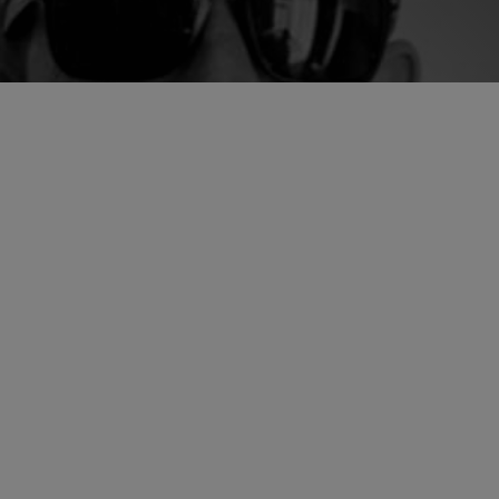
DANCE By Cedd FUZE
ife a lot,
y music…a
lives in Marseille, southern
assionate about electronic