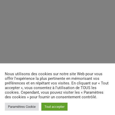
 way for me to be expressed
felt, the emotional, feeling
th collective
ic, Home – the land of bes,
pies, joinRadio, KollektiV
c, Pecci Music, &more …
my musical universe.
Nous utilisons des cookies sur notre site Web pour vous
 in the playlist & YOU 😉 «
offrir l'expérience la plus pertinente en mémorisant vos
préférences et en répétant vos visites. En cliquant sur « Tout
accepter », vous consentez à l'utilisation de TOUS les
cookies. Cependant, vous pouvez visiter les « Paramètres
des cookies » pour fournir un consentement contrôlé.
Paramètres Cookie
Tout accepter