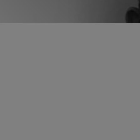
CEDDFUZE : THE HAND 
The music influenced my l
Life greatly influences m
Born in France in 1977 , 
France!
Dj since the age of 17, p