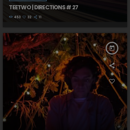
TEETWO | DIRECTIONS # 27
453
32
11
today