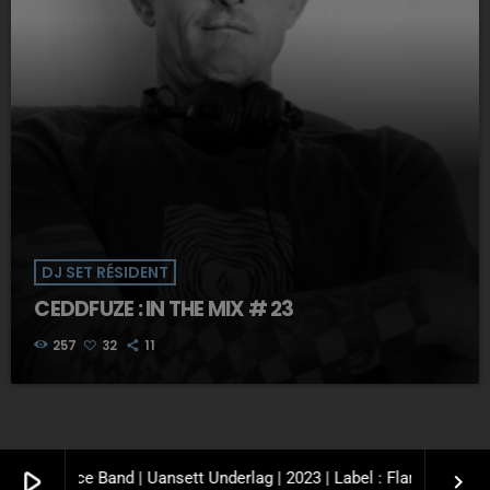
DJ SET RÉSIDENT
CEDDFUZE : IN THE MIX # 23
257
32
11
play_arrow
mer Dance Band | Uansett Underlag | 2023 | Label : Flammer Dance
keyboard_arrow_right