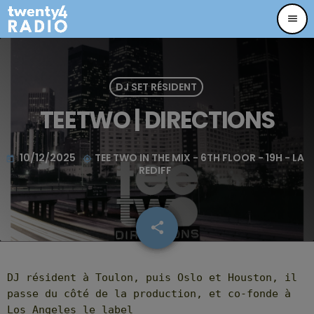
menu
DJ SET RÉSIDENT
TEETWO | DIRECTIONS
10/12/2025
TEE TWO IN THE MIX - 6TH FLOOR - 19H - LA
today
my_location
REDIFF
share
email
32
DJ résident à Toulon, puis Oslo et Houston, il
passe du côté de la production, et co-fonde à
Los Angeles le label