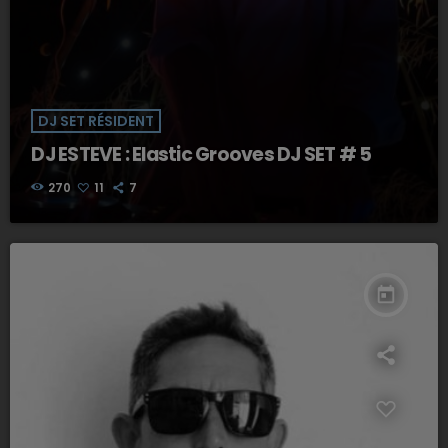
DJ SET RÉSIDENT
DJ ESTEVE : Elastic Grooves DJ SET # 5
270
11
7
today