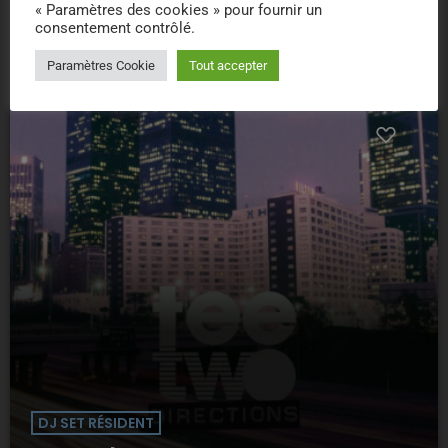
« Paramètres des cookies » pour fournir un
today
consentement contrôlé.
Paramètres Cookie
Tout accepter
DJ SET RÉSIDENT