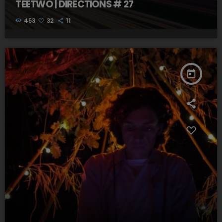
TEETWO | DIRECTIONS # 27
453
32
11
today