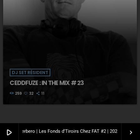
DJ SET RÉSIDENT
CEDDFUZE : IN THE MIX # 23
259
32
11
play_arrow
tiste Cherbero | Les Fonds d'Tiroirs Chez FAT #2 | 2024 | Label : 
keyboard_arrow_right