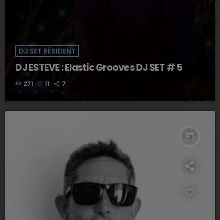
DJ SET RÉSIDENT
DJ ESTEVE : Elastic Grooves DJ SET # 5
271
11
7
today