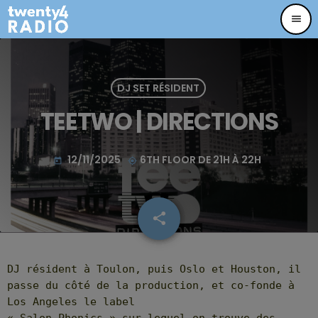
menu
DJ SET RÉSIDENT
TEETWO | DIRECTIONS
12/11/2025
6TH FLOOR DE 21H À 22H
today
my_location
share
email
32
DJ résident à Toulon, puis Oslo et Houston, il
passe du côté de la production, et co-fonde à
Los Angeles le label