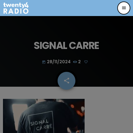
menu
SIGNAL CARRE
28/11/2024
2
today
share
email