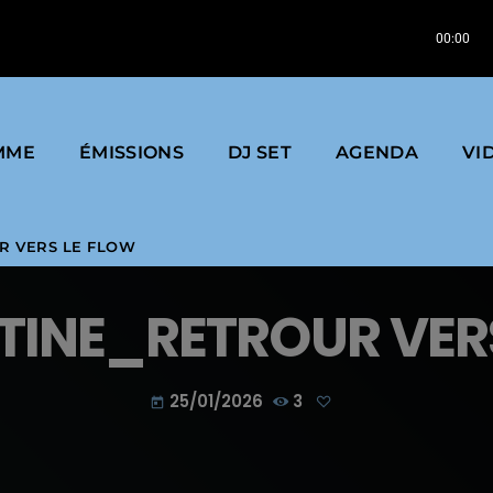
abel : Pat Kalla & Le Super Mojo
Pat Kalla, L
00:00
MME
ÉMISSIONS
DJ SET
AGENDA
VI
R VERS LE FLOW
INE_RETROUR VERS
25/01/2026
3
today