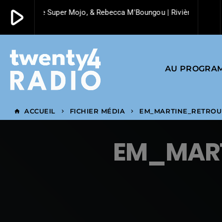
play_arrow
Pat Kalla, Le Super Mojo, & Rebecca M'Boungou | Rivière | 2023 | L
play_arrow
Twenty4 Radio
AU PROGRA
ACCUEIL
FICHIER MÉDIA
EM_MARTINE_RETROU
home
keyboard_arrow_right
keyboard_arrow_right
EM_MART