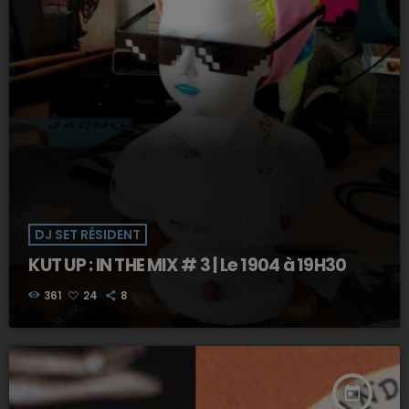
DJ SET RÉSIDENT
KUT UP : IN THE MIX # 3 | Le 1904 à 19H30
361
24
8
today