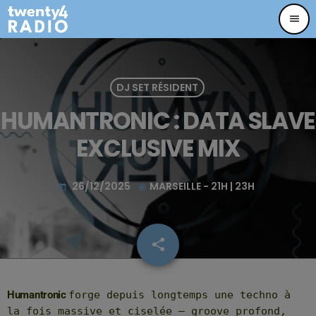
menu
DJ SET RÉSIDENT
HUMANTRONIC : DATA SLAVE
EXCLUSIVE MIX
26/12/2025
MARSEILLE - 21H | 23H
today
my_location
share
email
11
Humantronic
forge depuis longtemps une techno à
la fois massive et ciselée — groove profond,