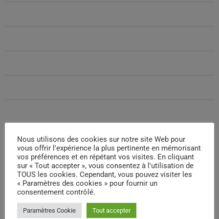
26/12/2025 23H00
EMPLACEMENT
MARSEILLE - 21H | 23H
LIEN
HTTPS://HUMANTRONIC.BANDCAMP.COM/
Nous utilisons des cookies sur notre site Web pour
vous offrir l'expérience la plus pertinente en mémorisant
vos préférences et en répétant vos visites. En cliquant
sur « Tout accepter », vous consentez à l'utilisation de
email
TOUS les cookies. Cependant, vous pouvez visiter les
« Paramètres des cookies » pour fournir un
consentement contrôlé.
RATE IT
Paramètres Cookie
Tout accepter