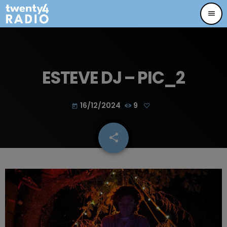
menu
ESTEVE DJ – PIC_2
16/12/2024
9
today
share
email