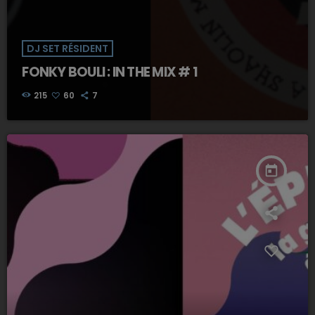
DJ SET RÉSIDENT
FONKY BOULI : IN THE MIX # 1
215
60
7
today