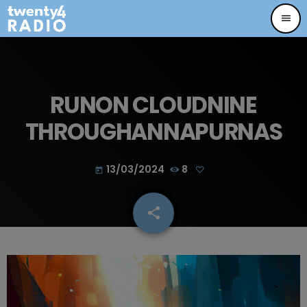
menu
RUNON CLOUDNINE
THROUGHANNAPURNAS
13/03/2024
8
today
share
email