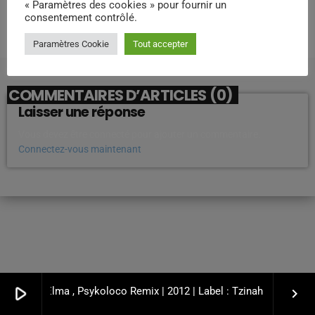
« Paramètres des cookies » pour fournir un
consentement contrôlé.
Paramètres Cookie
Tout accepter
COMMENTAIRES D’ARTICLES (0)
Laisser une réponse
Vous devez être connecté pour ajouter un commentaire.
Connectez-vous maintenant
play_arrow
tle Hado | Elma , Psykoloco Remix | 2012 | Label : Tzinah Records
keyboard_arrow_right