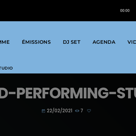
Jéroboam | Freakshow (Edit) | 2024 | Label : Space
00:00
MME
ÉMISSIONS
DJ SET
AGENDA
VI
TUDIO
D-PERFORMING-ST
22/02/2021
7
today