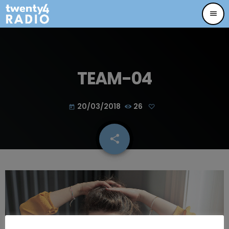
menu
TEAM-04
20/03/2018
26
today
share
email