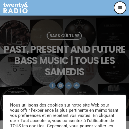
menu
BASS CULTURE
PAST, PRESENT AND FUTURE
BASS MUSIC | TOUS LES
SAMEDIS
TOUS LES SOIRS DE 00H À 5H DU MAT
Nous utilisons des cookies sur notre site Web pour
vous offrir l'expérience la plus pertinente en mémorisant
share
email
vos préférences et en répétant vos visites. En cliquant
1
sur « Tout accepter », vous consentez à l'utilisation de
TOUS les cookies. Cependant, vous pouvez visiter les