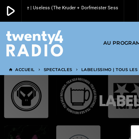
play_arrow
epeche Mode | Useless (The Kruder + Dorfmeister Session) | 2004 
play_arrow
Twenty4 Radio
AU PROGRA
ACCUEIL
SPECTACLES
LABELISSIMO | TOUS LES
home
keyboard_arrow_right
keyboard_arrow_right
LABEL