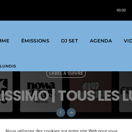
| Label : Mute
Depeche Mode | Useless (The 
00:00
MME
ÉMISSIONS
DJ SET
AGENDA
VI
 LUNDIS
LABEL À SUIVRE
ISSIMO | TOUS LES 
MIXED BY DAFRAT
Nous utilisons des cookies sur notre site Web pour vous