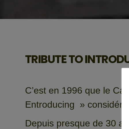
TRIBUTE TO INTROD
C’est en 1996 que le Ca
Entroducing » considér
Depuis presque de 30 ans