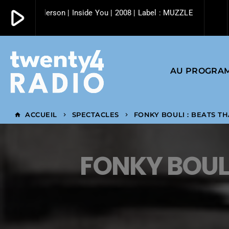
play_arrow
Eddie Henderson | Inside You | 2008 | Label : MUZZLE FLASH RA
play_arrow
Twenty4 Radio
AU PROGRA
ACCUEIL
SPECTACLES
FONKY BOULI : BEATS T
home
keyboard_arrow_right
keyboard_arrow_right
FONKY BOULI