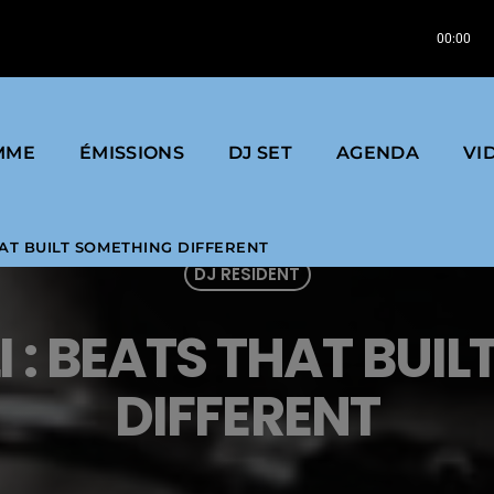
DIO
Eddie Henderson | Inside You | 2008 | 
00:00
MME
ÉMISSIONS
DJ SET
AGENDA
VI
HAT BUILT SOMETHING DIFFERENT
DJ RÉSIDENT
 : BEATS THAT BUI
DIFFERENT