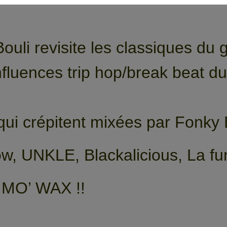
ouli revisite les classiques du 
influences trip hop/break beat 
ui crépitent mixées par Fonky 
, UNKLE, Blackalicious, La f
MO’ WAX !!