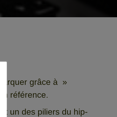
marquer grâce à »
m référence.
 un des piliers du hip-