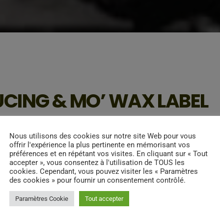
UCING & MO’ WAX LABEL
Nous utilisons des cookies sur notre site Web pour vous
offrir l'expérience la plus pertinente en mémorisant vos
lifornien DJ SHADOW se fait re
préférences et en répétant vos visites. En cliquant sur « Tout
accepter », vous consentez à l'utilisation de TOUS les
cookies. Cependant, vous pouvez visiter les « Paramètres
é pour beaucoup comme un albu
des cookies » pour fournir un consentement contrôlé.
Paramètres Cookie
Tout accepter
, Josh Davis aka DJ Shadow est