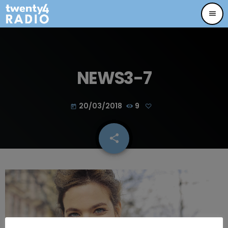
menu
NEWS3-7
20/03/2018
9
today
share
email