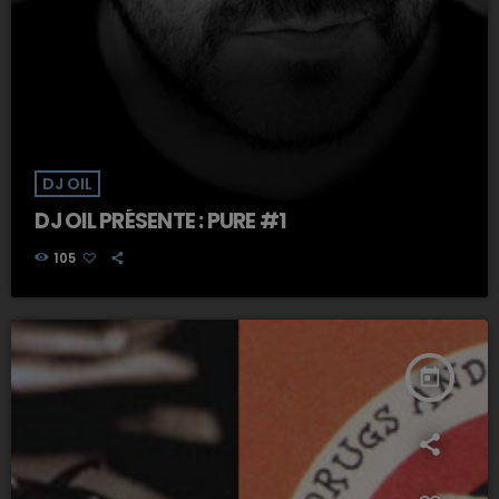
DJ OIL
DJ OIL PRÉSENTE : PURE #1
105
today