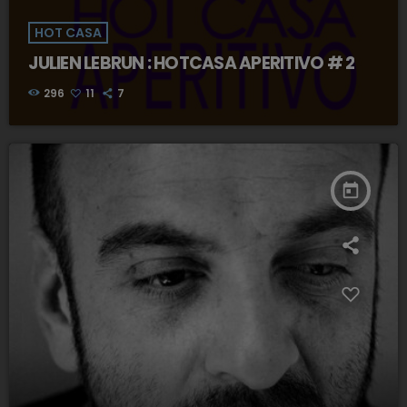
HOT CASA
JULIEN LEBRUN : HOTCASA APERITIVO # 2
296
11
7
today