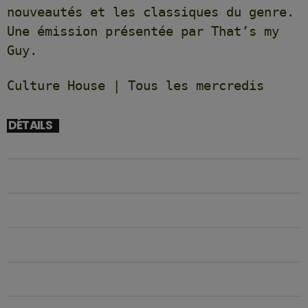
nouveautés et les classiques du genre.
Une émission présentée par That’s my
Guy.
Culture House | Tous les mercredis
DÉTAILS
DÉBUT
08/02/2026 17H00
FIN
08/02/2026 19H00
EMPLACEMENT