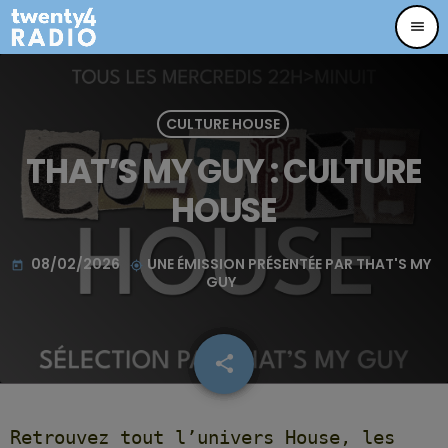
menu
CULTURE HOUSE
THAT’S MY GUY : CULTURE
HOUSE
08/02/2026
UNE ÉMISSION PRÉSENTÉE PAR THAT'S MY
today
my_location
GUY
share
email
11
Retrouvez tout l’univers House, les