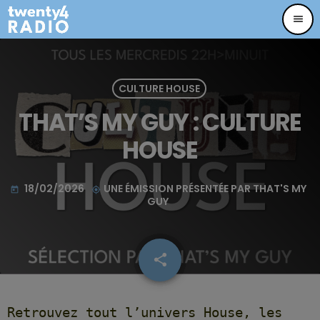
menu
CULTURE HOUSE
THAT’S MY GUY : CULTURE
HOUSE
18/02/2026
UNE ÉMISSION PRÉSENTÉE PAR THAT'S MY
today
my_location
GUY
share
email
11
Retrouvez tout l’univers House, les