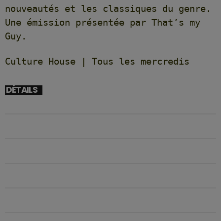
nouveautés et les classiques du genre.
Une émission présentée par That’s my
Guy.
Culture House | Tous les mercredis
DÉTAILS
DÉBUT
18/02/2026 22H00
FIN
18/02/2026 0H00
EMPLACEMENT