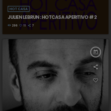
HOT CASA
JULIEN LEBRUN : HOTCASA APERITIVO # 2
296
11
7
today