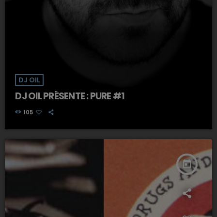
DJ OIL
DJ OIL PRÉSENTE : PURE #1
105
today