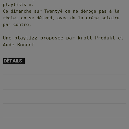
playlists ».
Ce dimanche sur Twenty4 on ne déroge pas à la
règle, on se détend, avec de la crème solaire
par contre.
Une playlizz proposée par kroll Produkt et
Aude Bonnet.
DÉTAILS
DÉBUT
24/05/2026 14H00
FIN
24/05/2026 15H00
EMPLACEMENT