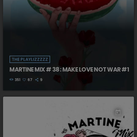
THE PLAYLIZZZZZ
MARTINE MIX # 38 : MAKE LOVE NOT WAR #1
351
67
9
today