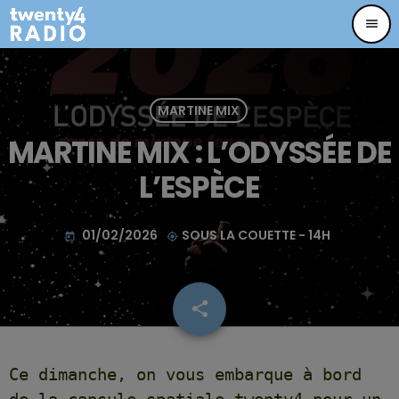
menu
MARTINE MIX
MARTINE MIX : L’ODYSSÉE DE
L’ESPÈCE
01/02/2026
SOUS LA COUETTE - 14H
today
my_location
share
email
67
Ce dimanche, on vous embarque à bord