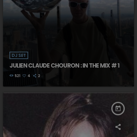
DJ SET
JULIEN CLAUDE CHOURON : IN THE MIX # 1
521
4
2
today