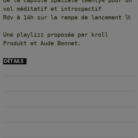
de la capsule spatiale twenty4 pour un
vol méditatif et introspectif
Rdv à 14h sur la rampe de lancement 🚀
Une playlizz proposée par kroll
Produkt et Aude Bonnet.
DÉTAILS
DÉBUT
01/02/2026 14H00
FIN
01/02/2026 15H00
EMPLACEMENT