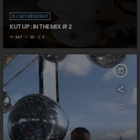
DJ SET RÉSIDENT
KUT UP : IN THE MIX # 2
347
20
5
today