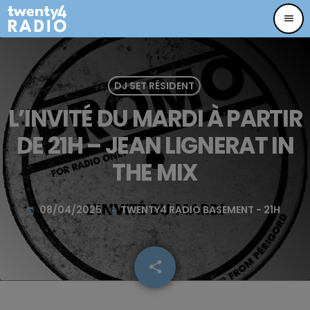
menu
DJ SET RÉSIDENT
L’INVITÉ DU MARDI À PARTIR
DE 21H – JEAN LIGNERAT IN
THE MIX
08/04/2025
TWENTY4 RADIO BASEMENT - 21H
today
my_location
share
email
67