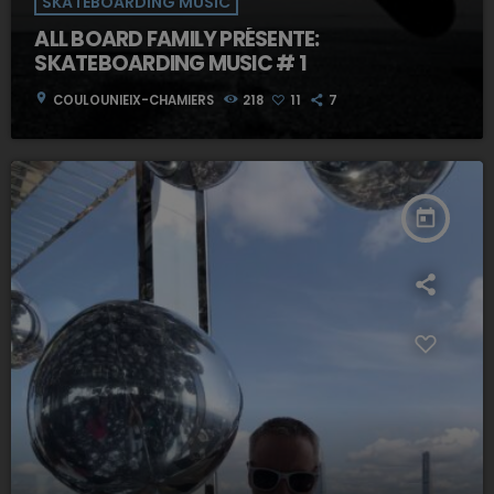
SKATEBOARDING MUSIC
ALL BOARD FAMILY PRÉSENTE:
SKATEBOARDING MUSIC # 1
location_on
COULOUNIEIX-CHAMIERS
218
11
7
today