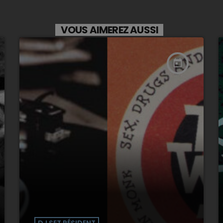
VOUS AIMEREZ AUSSI
today
DJ SET RÉSIDENT