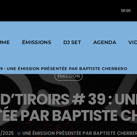
 Records
Emmanuel Top | Acid Phase | 1994 |
00:00
MME
ÉMISSIONS
DJ SET
AGENDA
VI
 39 : UNE ÉMISSION PRÉSENTÉE PAR BAPTISTE CHERBERO
EMISSION
D’TIROIRS # 39 : U
ÉE PAR BAPTISTE 
/2025
UNE ÉMISSION PRÉSENTÉE PAR BAPTISTE CHERBER
my_location