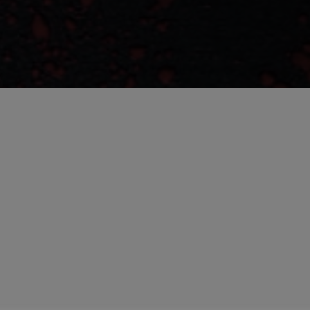
mpagnie de Baptiste et ses
illons poussiéreux & vinyles