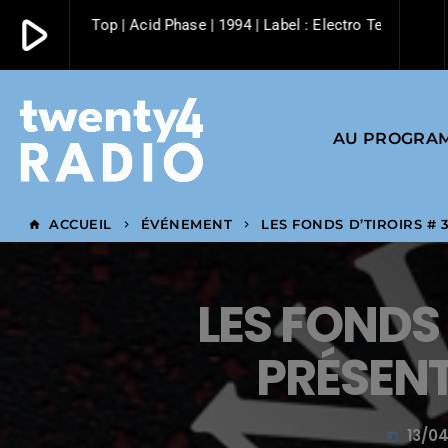
play_arrow
Emmanuel Top | Acid Phase | 1994 | Label : Electro Techno Pulse
play_arrow
Twenty4 Radio
AU PROGRA
ACCUEIL
ÉVÉNEMENT
LES FONDS D’TIROIRS #
home
keyboard_arrow_right
keyboard_arrow_right
LES FONDS 
PRÉSENT
13/04
today