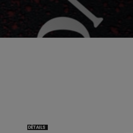
Les Fonds d’Tiroirs en co
invités. Disques noirs, s
qui crépitent.
DÉTAILS