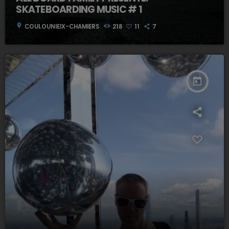
SKATEBOARDING MUSIC # 1
location_on
COULOUNIEIX-CHAMIERS
218
11
7
today