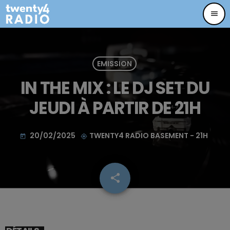
menu
EMISSION
IN THE MIX : LE DJ SET DU
JEUDI À PARTIR DE 21H
20/02/2025
TWENTY4 RADIO BASEMENT - 21H
today
my_location
share
email
67