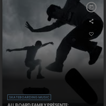
today
SKATEBOARDING MUSIC
ALL BOARD FAMILY PRÉSENTE: