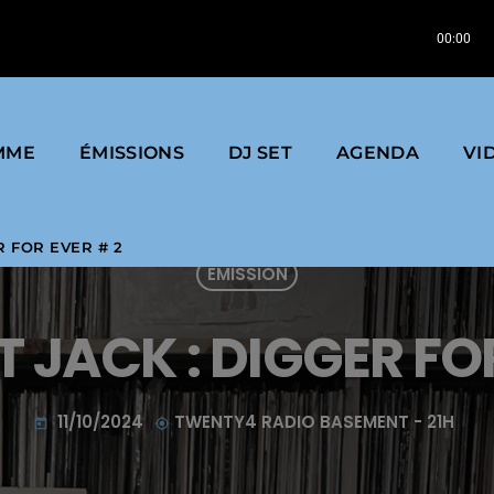
Remaster) | 2020 | Label : West End Records
00:00
Taana Gardner | When You Touch Me (MAW Full Edit; 2016
MME
ÉMISSIONS
DJ SET
AGENDA
VI
R FOR EVER # 2
EMISSION
 JACK : DIGGER FOR
11/10/2024
TWENTY4 RADIO BASEMENT - 21H
today
my_location