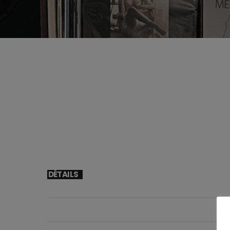
Explorez l’univers musical de Ja
perles rares dans les bacs de Sh
Paris. Dans tous les cas, sa sél
éclectique.
DÉTAILS
DÉBUT
11/10/2024 21H00
FIN
11/10/2024 22H00