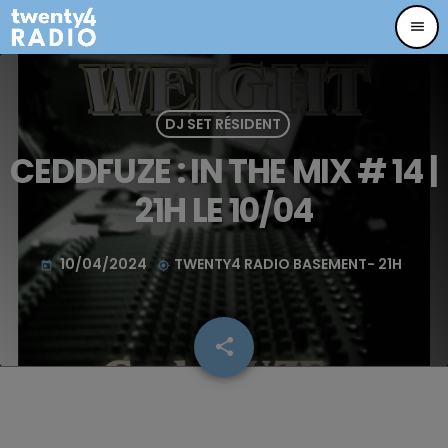
menu
DJ SET RÉSIDENT
CEDDFUZE : IN THE MIX # 14 |
21H LE 10/04
10/04/2024
TWENTY4 RADIO BASEMENT- 21H
today
my_location
share
email
17
CEDDFUZE : Feather Weight