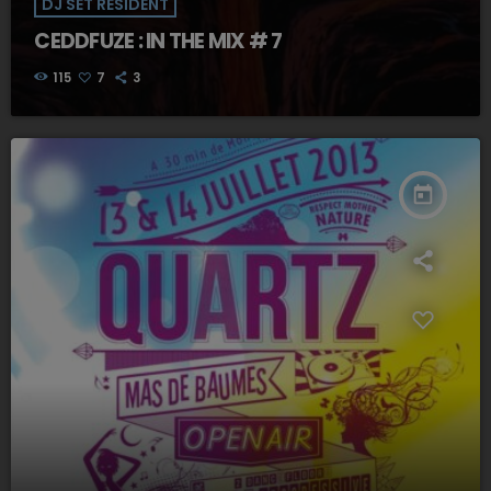
DJ SET RÉSIDENT
CEDDFUZE : IN THE MIX # 7
115
7
3
today