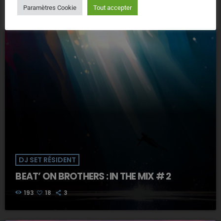
Paramètres Cookie
Tout accepter
DJ SET RÉSIDENT
BEAT’ ON BROTHERS : IN THE MIX # 2
193
18
3