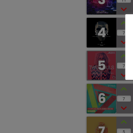
4
7
5
7
6
7
7
5