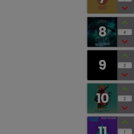
8
4
9
2
10
2
11
1