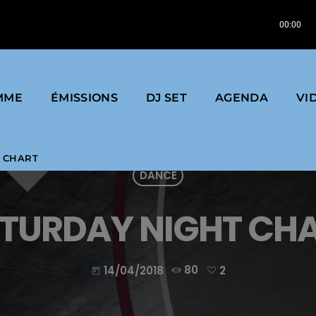
Rahaan | Disco Fantasy | 2013 | Label : Lumberjack
00:00
MME
ÉMISSIONS
DJ SET
AGENDA
VI
 CHART
DANCE
TURDAY NIGHT CH
14/04/2018
80
2
today