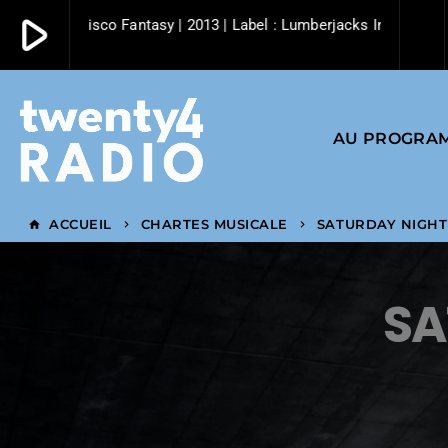
play_arrow
Rahaan | Disco Fantasy | 2013 | Label : Lumberjacks In Hell
play_arrow
Twenty4 Radio
AU PROGRA
ACCUEIL
CHARTES MUSICALE
SATURDAY NIGHT
home
keyboard_arrow_right
keyboard_arrow_right
SA