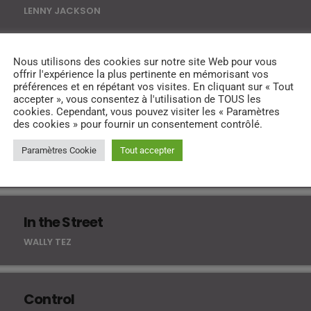
LENNY JACKSON
Nous utilisons des cookies sur notre site Web pour vous
Sylver
offrir l'expérience la plus pertinente en mémorisant vos
préférences et en répétant vos visites. En cliquant sur « Tout
GLORIA ROGERS
accepter », vous consentez à l'utilisation de TOUS les
cookies. Cependant, vous pouvez visiter les « Paramètres
des cookies » pour fournir un consentement contrôlé.
Happy Girl
Paramètres Cookie
Tout accepter
JOHN PALMER
In the Street
WALLY TEZ
Control