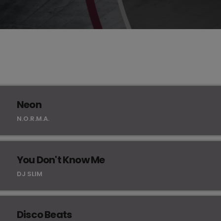
Neon
N.O.R.M.A.
You Don't Know Me
DJ SLIM
Disco Beats