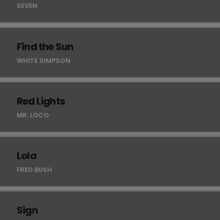
SEVEN
Find the Sun
WHITE SIMPSON
Red Lights
MR. LOCO
Lola
FRED BUSH
Sign